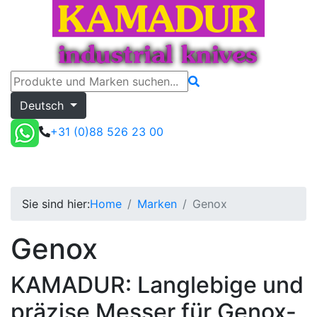
Deutsch
+31 (0)88 526 23 00
Genox
Toggle menu
Angebot
Sie sind hier:
Home
Marken
Genox
Genox
KAMADUR: Langlebige und
präzise Messer für Genox-