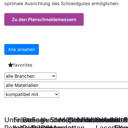
optimale Ausrichtung des Schneidgutes ermöglichen.
Zu den Planschneidemessern
Alle ansehen
favorites
Unterwasser-
Fräser
Strang-
Econ
Kundenspezifische
Shredder-
Mühlenmesser
Schneidkronen
Messerhalter
Messerhalte
Schaberm
Laserfi
Sta
S
Pelletisierwellen
mit
Pelletierer
Düsen
Düsenplatten
Messer
Laserfilte
Ein