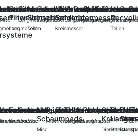
e
er
onen
alter
erhalter
habermesser
Laserfilter
Statormesser
Schneidverdichtermesser
Messerhalter
Granuliermesser
Lochsieben
Mehrwellen-
Vorzerkleinermesser
Raspermesser
Guillotinemess
Hackmesser
Blockmes
Verschl
Schr
Bu
serfilter
Einwellenschredder
Schneidverdichter
Schreddermesser
Recycli
Misc
Langmesser
Langmesser
Teilen
Langmesser
Langmesser
Langmesser
Langmesser
Langmesser
Langme
Kre
gmesser
Langmesser
Teilen
Kreismesser
Teilen
ersysteme
er
er
icermesser
ermesser
immermesser
Kebabmesser
Falzmesser
Schneidleisten
Nutzenwinkel
Magnetische
Papierbohrer
Rotationsschneider
Trimmermesser
Wachspapier
Planschneidem
Messerschüt
Schleifser
Schleif
Schle
Ei
Schaumpads
Kreismess
Langme
Stan
sser
ismesser
Kreismesser
Kreismesser
Misc
Misc
Misc
Kreismesser
Langmesser
Misc
Langmesser
Misc
Lan
Misc
Dienstleistung
Dienstleist
Dienstl