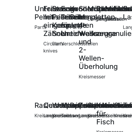
Unterwasser-
Fräser
Strang-
Econ
Kundenspezifisch
Shredder-
Mühlenmess
Schneidkr
Messerh
Mess
Sc
Pelletisierwellen
mit
Pelletierer
Düsen
Düsenplatten
Messer
La
Langmesser
Langmesser
Teilen
Teilen
eingespannten
Komplette
für
4-
Parts
Parts
Lan
Zähnen
Schneidwerkzeuge
Unterwassergranuli
Wellen-
und
Circular
Parts
Verschleissteilen
2-
knives
Wellen-
Überholung
Kreismesser
Rasiermesser
Querschnittsdurchmesser
Wellpappemesser
Messerhalter
Rollenspaltmesser
Zackenmesser
Schneidmess
Kreismess
Lachssl
Slic
Tr
für
Kreismesser
Langmesser
Kreismesser
Teilen
Langmesser
Langmesser
Kreismesser
Kreismesser
Kreisme
Kre
Fisch