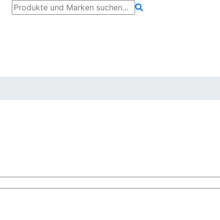
tung
Unternehmen
Kontakt