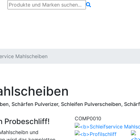
tung
Unternehmen
Kontakt
service Mahlscheiben
ahlscheiben
en, Schärfen Pulverizer, Schleifen Pulverscheiben, Schä
COMP0010
n Probeschliff!
 Mahlscheibn und
n wird das kompletten