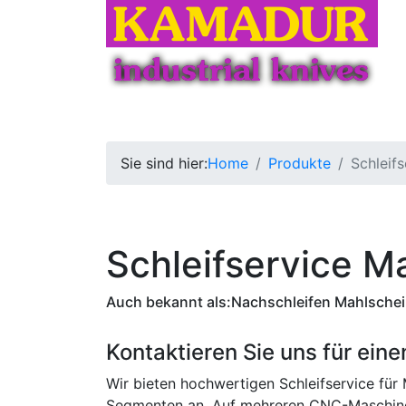
Home
Produkte
Schleifen
Dienstleis
Sie sind hier:
Home
Produkte
Schleif
Schleifservice M
Auch bekannt als:
Nachschleifen Mahlscheib
Kontaktieren Sie uns für eine
Wir bieten hochwertigen Schleifservice für
Segmenten an. Auf mehreren CNC-Maschine