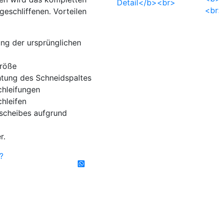
 geschliffenen. Vorteilen
ng der ursprünglichen
Größe
chtung des Schneidspaltes
hleifungen
hleifen
scheibes aufgrund
r.
t?