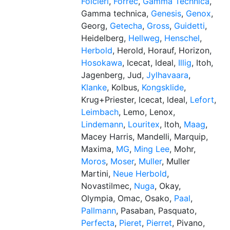
Folcieri
,
Forrec
,
Gamma Technica
,
Gamma technica,
Genesis
,
Genox
,
Georg,
Getecha
,
Gross
,
Guidetti
,
Heidelberg,
Hellweg
,
Henschel
,
Herbold
, Herold, Horauf, Horizon,
Hosokawa
, Icecat, Ideal,
Illig
, Itoh,
Jagenberg, Jud,
Jylhavaara
,
Klanke
, Kolbus,
Kongsklide
,
Krug+Priester, lcecat, ldeal,
Lefort
,
Leimbach
, Lemo, Lenox,
Lindemann
,
Louritex
, ltoh,
Maag
,
Macey Harris, Mandelli, Marquip,
Maxima,
MG
,
Ming Lee
, Mohr,
Moros
,
Moser
,
Muller
, Muller
Martini,
Neue Herbold
,
Novastilmec,
Nuga
, Okay,
Olympia, Omac, Osako,
Paal
,
Pallmann
, Pasaban, Pasquato,
Perfecta
,
Pieret
,
Pierret
, Pivano,