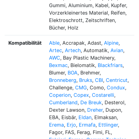
Gummi, Aluminium, Kabel, Kupfer,
Vorzerkleinertes Material, Reifen,
Elektroschrott, Zeitschriften,
Bücher, Holz
Kompatibilität
Able
, Accrapak, Adast,
Alpine
,
Artec
,
Artech
, Automatik,
Avian
,
AWC
, Bay Plastic Machinery,
Bexmac
, Bielomatik,
Blackfriars
,
Blumer,
BOA
, Brehmer,
Bronneberg
,
Bruks
,
CBI
,
Centricut
,
Challenge,
CMG
, Como,
Condux
,
Coperion
,
Copex
,
Costarelli
,
Cumberland
,
De Breuk
, Desterol,
Dexter Lawson,
Dreher
, Dupon,
EBA, Eisbär,
Eldan
, Elmaksan,
Erema
,
Erjo
,
Ermafa
,
Ettlinger
,
Fagor, FAS, Ferag, Fimi, FL,